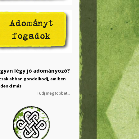
gyan légy jó adományozó?
csak abban gondolkodj, amiben
denki más!
Tudj meg többet...