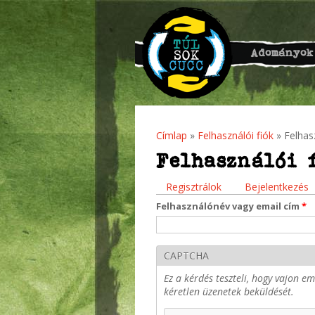
Adományok
Címlap
»
Felhasználói fiók
» Felhasz
Jelenlegi hely
Felhasználói 
Regisztrálok
Bejelentkezés
Elsődleges fülek
Felhasználónév vagy email cím
*
CAPTCHA
Ez a kérdés teszteli, hogy vajon 
kéretlen üzenetek beküldését.