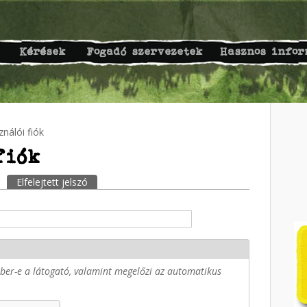
Kérések
Fogadó szervezetek
Hasznos infor
nálói fiók
fiók
Elfelejtett jelszó
(aktív fül)
ember-e a látogató, valamint megelőzi az automatikus