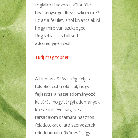
foglalkozásokhoz, különféle
tevékenységeidhez eszközökre?
Ez az a felület, ahol kíváncsiak rá,
hogy mire van szükséged!
Regisztrálj, és töltsd fel
adományigényed!
Tudj meg többet!
A Humusz Szövetség célja a
tulsokcucc.hu oldallal, hogy
fejlessze a hazai adományozói
kultúrát, hogy tárgyi adományok
közvetítésével segítse a
társadalom számára hasznos
feladatokat ellátó szervezetek
mindennapi működését, így