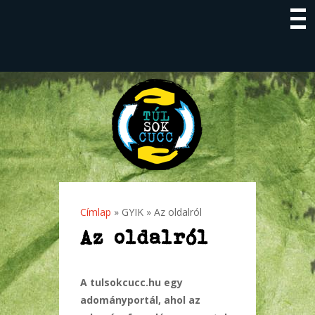
Címlap
»
GYIK
» Az oldalról
Jelenlegi hely
Az oldalról
A tulsokcucc.hu egy
adományportál, ahol az