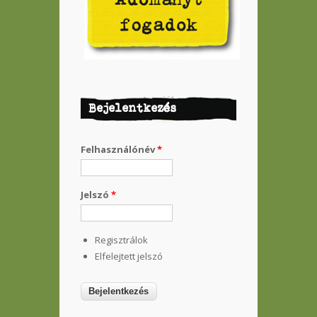
Bejelentkezés
Felhasználónév
*
Jelszó
*
Regisztrálok
Elfelejtett jelszó