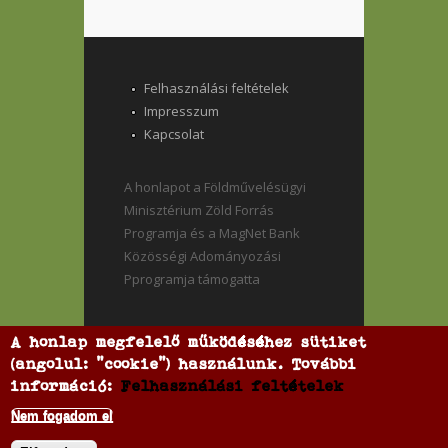
Felhasználási feltételek
Impresszum
Kapcsolat
A honlapot a Földművelésügyi
Minisztérium Zöld Forrás
Programja és a MagNet Bank
Közösségi Adományozási
Pprogramja támogatta
A honlap megfelelő működéséhez sütiket
(angolul: "cookie") használunk. További
információ:
Felhasználási feltételek
Nem fogadom el