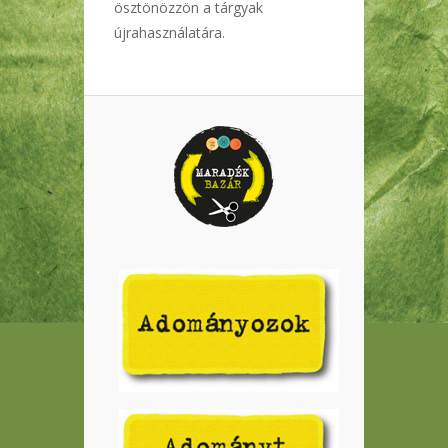
ösztönözzön a tárgyak
újrahasználatára.