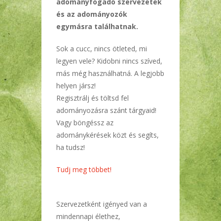
adományfogadó szervezetek
és az adományozók
egymásra találhatnak.
Sok a cucc, nincs ötleted, mi
legyen vele? Kidobni nincs szíved,
más még használhatná. A legjobb
helyen jársz!
Regisztrálj és töltsd fel
adományozásra szánt tárgyaid!
Vagy böngéssz az
adománykérések közt és segíts,
ha tudsz!
Tudj meg többet!
Szervezetként igényed van a
mindennapi élethez,