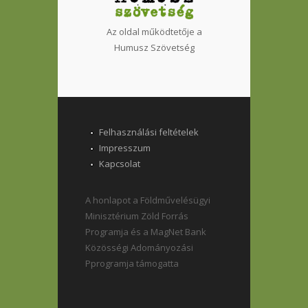
Az oldal működtetője a
Humusz Szövetség
Felhasználási feltételek
Impresszum
Kapcsolat
A honlapot a Földművelésügyi
Minisztérium Zöld Forrás
Programja és a MagNet Bank
Közösségi Adományozási
Pprogramja támogatta