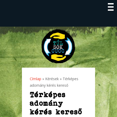
Címlap
»
Kérések
» Térképes
Jelenlegi hely
adomány kérés kereső
Térképes
adomány
kérés kereső