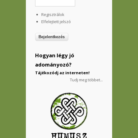
Regisztrálok
Elfelejtett jelszó
Hogyan légy jó
adományozó?
Tájékozódj az interneten!
Tudj meg többet...