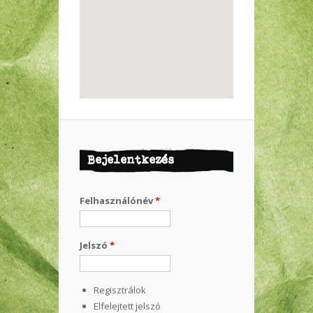
Bejelentkezés
Felhasználónév
*
Jelszó
*
Regisztrálok
Elfelejtett jelszó