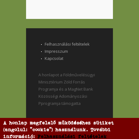
Felhasználási feltételek
Impresszum
Kapcsolat
A honlapot a Földművelésügyi
Minisztérium Zöld Forrás
Programja és a MagNet Bank
Közösségi Adományozási
Pprogramja támogatta
A honlap megfelelő működéséhez sütiket
(angolul: "cookie") használunk. További
információ:
Felhasználási feltételek