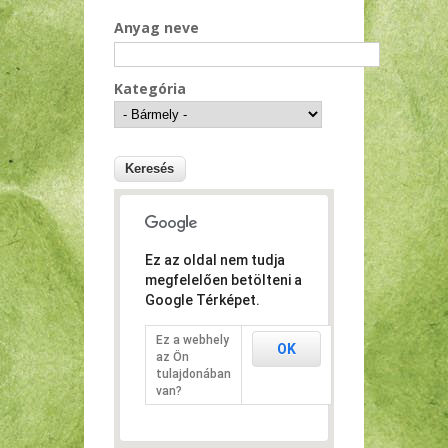
Anyag neve
Kategória
Ez az oldal nem tudja
megfelelően betölteni a
Google Térképet.
Ez a webhely
OK
az Ön
tulajdonában
van?