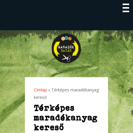
Címlap
» Térképes maradékanyag
Jelenlegi hely
kereső
Térképes
maradékanyag
kereső