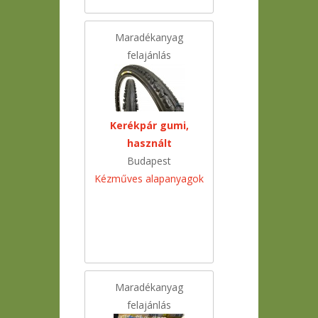
Maradékanyag
felajánlás
Kerékpár gumi,
használt
Budapest
Kézműves alapanyagok
Maradékanyag
felajánlás