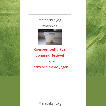
Maradékanyag
felajánlás
Cserpes joghurtos
poharak, tetővel
Budapest
Kézműves alapanyagok
Maradékanyag