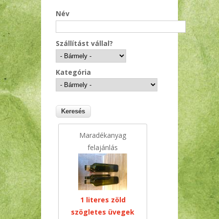
Név
Szállítást vállal?
Kategória
Maradékanyag
felajánlás
1 literes zöld
szögletes üvegek