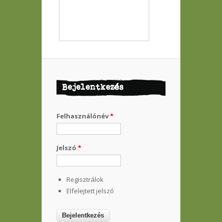
Bejelentkezés
Felhasználónév
*
Jelszó
*
Regisztrálok
Elfelejtett jelszó