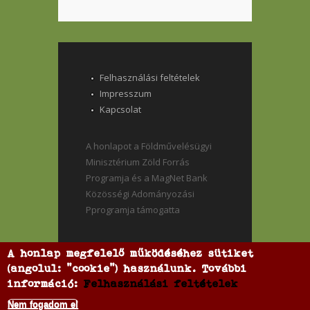
Felhasználási feltételek
Impresszum
Kapcsolat
A honlapot a Földművelésügyi
Minisztérium Zöld Forrás
Programja és a MagNet Bank
Közösségi Adományozási
Pprogramja támogatta
A honlap megfelelő működéséhez sütiket
(angolul: "cookie") használunk. További
információ:
Felhasználási feltételek
Nem fogadom el