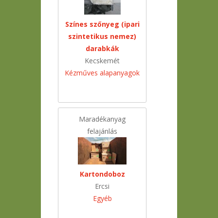
Színes szőnyeg (ipari
szintetikus nemez)
darabkák
Kecskemét
Kézműves alapanyagok
Maradékanyag
felajánlás
Kartondoboz
Ercsi
Egyéb