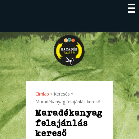
Címlap
»
Keresés
»
Jelenlegi hely
Maradékanyag felajánlás kereső
Maradékanyag
felajánlás
kereső