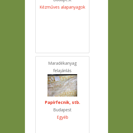
Kézműves alapanyagok
Maradékanyag
felajánlás
Papírfecnik, stb.
Budapest
Egyéb