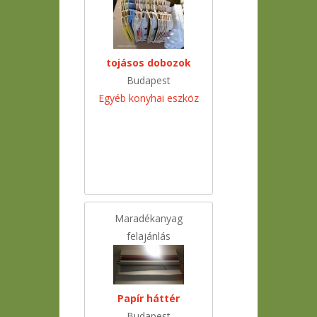
tojásos dobozok
Budapest
Egyéb konyhai eszköz
Maradékanyag
felajánlás
Papír háttér
Budapest