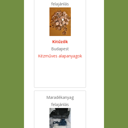
felajánlás
Kitűzők
Budapest
Kézműves alapanyagok
Maradékanyag
felajánlás