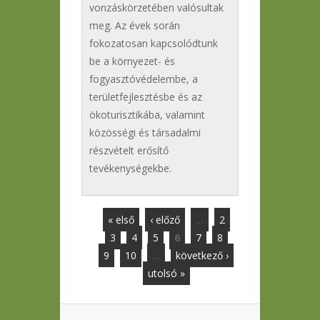
vonzáskörzetében valósultak
meg. Az évek során
fokozatosan kapcsolódtunk
be a környezet- és
fogyasztóvédelembe, a
területfejlesztésbe és az
ökoturisztikába, valamint
közösségi és társadalmi
részvételt erősítő
tevékenységekbe.
« első
‹ előző
…
2
Oldalak
3
4
5
6
7
8
9
10
…
következő ›
utolsó »