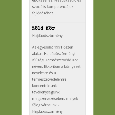
eltöltéséhez, kreativitásuk, és
szociális kompetenciájuk
fejlődéséhez.
Zöld Kör
Hajdúböszörmény
Az egyesület 1991 őszén
alakult Hajdúböszörményi
Ifjúsági Természetvédő Kör
néven. Ekkoriban a környezeti
nevelésre és a
természetvédelemre
koncentráltunk
tevékenységeink
megszervezésében, melyek
főleg városunk -
Hajdúböszörmény -