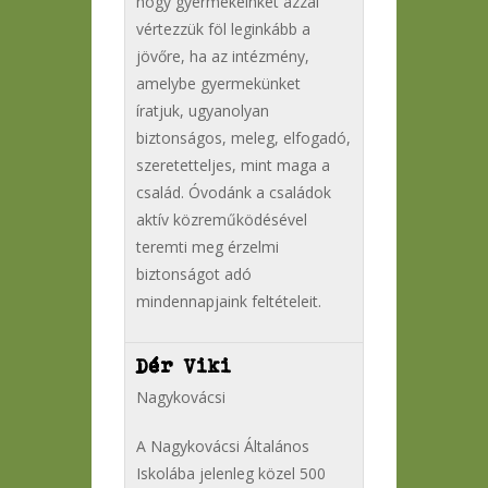
hogy gyermekeinket azzal
vértezzük föl leginkább a
jövőre, ha az intézmény,
amelybe gyermekünket
íratjuk, ugyanolyan
biztonságos, meleg, elfogadó,
szeretetteljes, mint maga a
család. Óvodánk a családok
aktív közreműködésével
teremti meg érzelmi
biztonságot adó
mindennapjaink feltételeit.
Dér Viki
Nagykovácsi
A Nagykovácsi Általános
Iskolába jelenleg közel 500