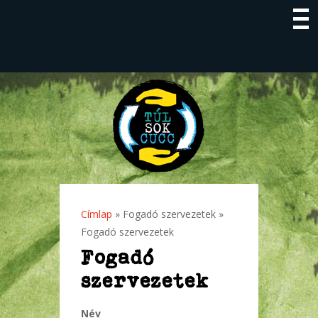
Címlap
»
Fogadó szervezetek
»
Jelenlegi hely
Fogadó szervezetek
Fogadó
szervezetek
Név