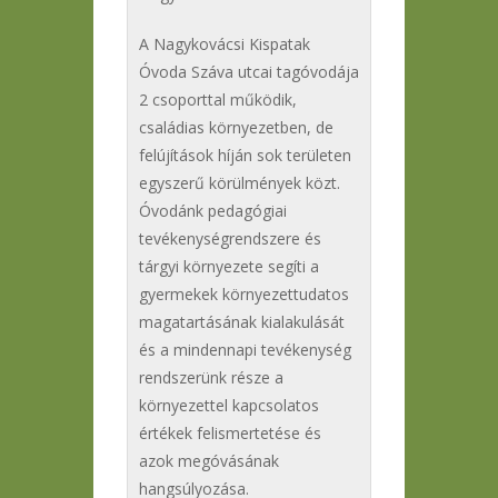
A Nagykovácsi Kispatak
Óvoda Száva utcai tagóvodája
2 csoporttal működik,
családias környezetben, de
felújítások híján sok területen
egyszerű körülmények közt.
Óvodánk pedagógiai
tevékenységrendszere és
tárgyi környezete segíti a
gyermekek környezettudatos
magatartásának kialakulását
és a mindennapi tevékenység
rendszerünk része a
környezettel kapcsolatos
értékek felismertetése és
azok megóvásának
hangsúlyozása.