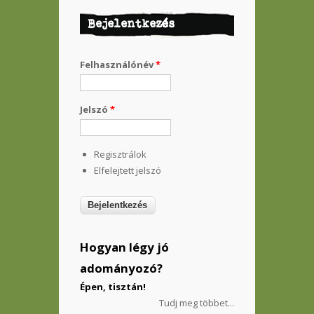
Bejelentkezés
Felhasználónév
*
Jelszó
*
Regisztrálok
Elfelejtett jelszó
Hogyan légy jó
adományozó?
Épen, tisztán!
Tudj meg többet...