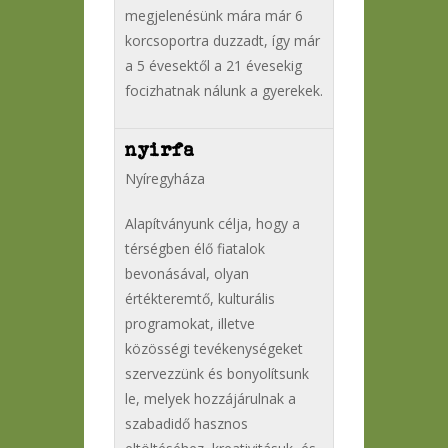
megjelenésünk mára már 6
korcsoportra duzzadt, így már
a 5 évesektől a 21 évesekig
focizhatnak nálunk a gyerekek.
nyirfa
Nyíregyháza
Alapítványunk célja, hogy a
térségben élő fiatalok
bevonásával, olyan
értékteremtő, kulturális
programokat, illetve
közösségi tevékenységeket
szervezzünk és bonyolítsunk
le, melyek hozzájárulnak a
szabadidő hasznos