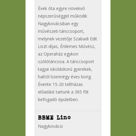
Évek óta egyre növekvő
népszerűséggel működik
Nagykovácsiban egy
művészeti tánccsoport,
melynek vezetője Szabadi Edit
Liszt-díjas, Érdemes Művész,
az Operaház egykori
szólótáncosa. A tánccsoport
tagjai iskoláskorú gyerekek,
hattól tizennégy éves korig.
Évente 15-20 teltházas
előadást tartunk a 365 főt
befogadó épületben.
BBME Lino
Nagykovácsi