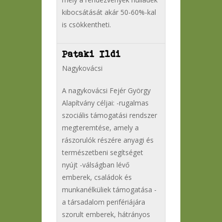
kibocsátását akár 50-60%-kal
is csökkentheti.
Pataki Ildi
Nagykovácsi
A nagykovácsi Fejér György
Alapítvány céljai: -rugalmas
szociális támogatási rendszer
megteremtése, amely a
rászorulók részére anyagi és
természetbeni segítséget
nyújt -válságban lévő
emberek, családok és
munkanélküliek támogatása -
a társadalom perifériájára
szorult emberek, hátrányos