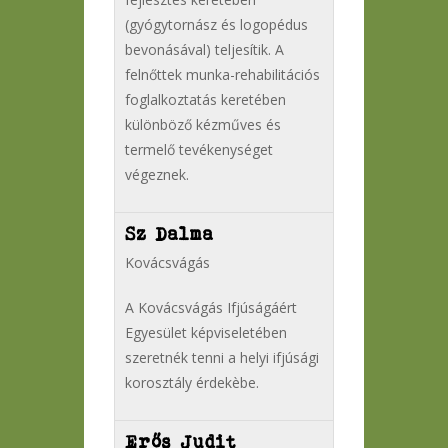
(gyógytornász és logopédus
bevonásával) teljesítik. A
felnőttek munka-rehabilitációs
foglalkoztatás keretében
különböző kézműves és
termelő tevékenységet
végeznek.
Sz Dalma
Kovácsvágás
A Kovácsvágás Ifjúságáért
Egyesület képviseletében
szeretnék tenni a helyi ifjúsági
korosztály érdekèbe.
Erős Judit