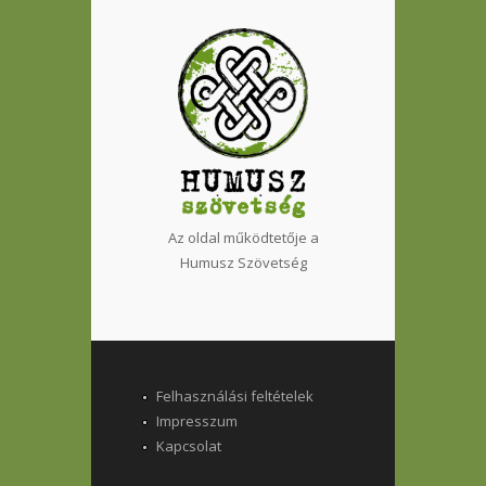
Az oldal működtetője a
Humusz Szövetség
Felhasználási feltételek
Impresszum
Kapcsolat