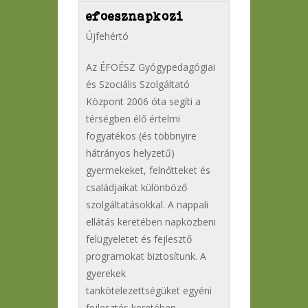
efoesznapkozi
Újfehértó
Az ÉFOÉSZ Gyógypedagógiai
és Szociális Szolgáltató
Központ 2006 óta segíti a
térségben élő értelmi
fogyatékos (és többnyire
hátrányos helyzetű)
gyermekeket, felnőtteket és
családjaikat különböző
szolgáltatásokkal. A nappali
ellátás keretében napközbeni
felügyeletet és fejlesztő
programokat biztosítunk. A
gyerekek
tankötelezettségüket egyéni
fejlesztés keretében