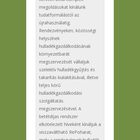
megoldásokat kínálunk
tudatformálástól az
újrahasználatig.
Rendezvényeken, közösségi
helyszínek
hulladékgazdálkodásának
környezetbarát
megszervezését vállaljuk
szelektív hulladékgyűjtés és
takarítás kialakításával, illetve
teljes körű
hulladékgazdálkodási
szolgáltatás
megszervezésével. A
betétdíjas rendszer
elkötelezett híveként kínáljuk a
visszaváltható RePoharat,
mely a rendezvények hulladék