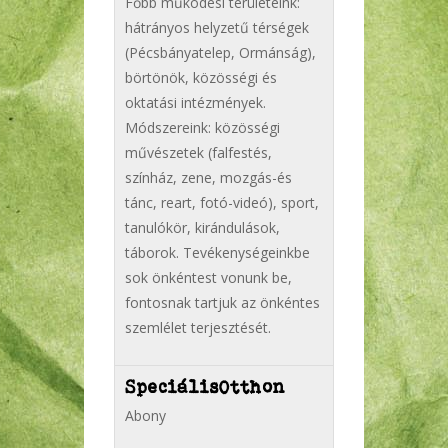
Főbb működési területeink:
hátrányos helyzetű térségek
(Pécsbányatelep, Ormánság),
börtönök, közösségi és
oktatási intézmények.
Módszereink: közösségi
művészetek (falfestés,
színház, zene, mozgás-és
tánc, reart, fotó-videó), sport,
tanulókör, kirándulások,
táborok. Tevékenységeinkbe
sok önkéntest vonunk be,
fontosnak tartjuk az önkéntes
szemlélet terjesztését.
SpeciálisOtthon
Abony