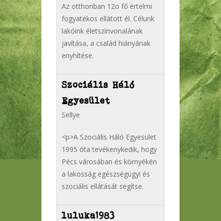
Az otthonban 12o fő értelmi
fogyatékos ellátott él. Célunk
lakóink életszínvonalának
javítása, a család hiányának
enyhítése.
Szociális Háló
Egyesület
Sellye
<p>A Szociális Háló Egyesület
1995 óta tevékenykedik, hogy
Pécs városában és környékén
a lakosság egészségügyi és
szociális ellátását segítse.
luluka1983