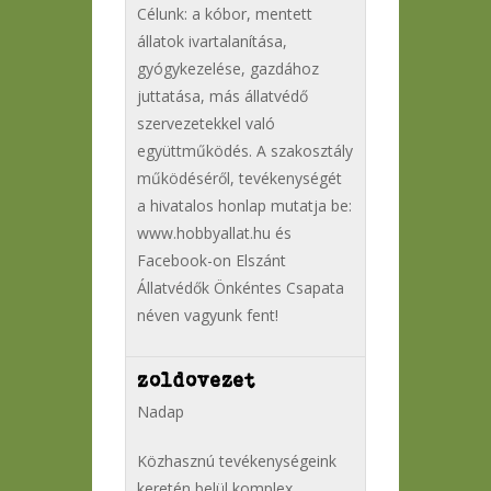
Célunk: a kóbor, mentett
állatok ivartalanítása,
gyógykezelése, gazdához
juttatása, más állatvédő
szervezetekkel való
együttműködés. A szakosztály
működéséről, tevékenységét
a hivatalos honlap mutatja be:
www.hobbyallat.hu és
Facebook-on Elszánt
Állatvédők Önkéntes Csapata
néven vagyunk fent!
zoldovezet
Nadap
Közhasznú tevékenységeink
keretén belül komplex