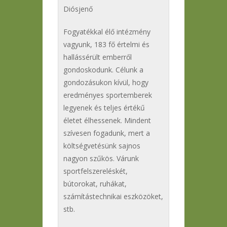
Diósjenő
Fogyatékkal élő intézmény
vagyunk, 183 fő értelmi és
hallássérült emberről
gondoskodunk. Célunk a
gondozásukon kívül, hogy
eredményes sportemberek
legyenek és teljes értékű
életet élhessenek. Mindent
szívesen fogadunk, mert a
költségvetésünk sajnos
nagyon szűkös. Várunk
sportfelszereléskét,
bútorokat, ruhákat,
számítástechnikai eszközöket,
stb.