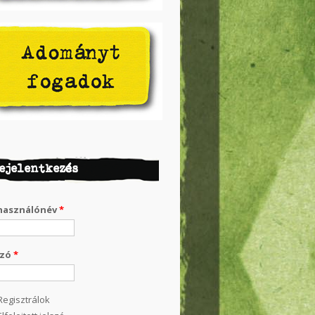
ejelentkezés
használónév
*
szó
*
Regisztrálok