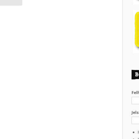
B
Fel
Jel