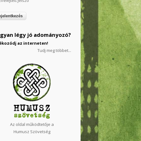
Elfelejtett jelszó
gyan légy jó adományozó?
ékozódj az interneten!
Tudj meg többet...
Az oldal működtetője a
Humusz Szövetség