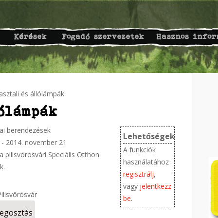
Kérések
Fogadó szervezetek
Hasznos infor
asztali és állólámpák
lólámpák
kai berendezések
Lehetőségek
-
2014. november 21
A funkciók
 a pilisvörösvári Speciális Otthon
használatához
k.
regisztrálj
,
vagy
jelentkezz
Pilisvörösvár
be
.
gosztás