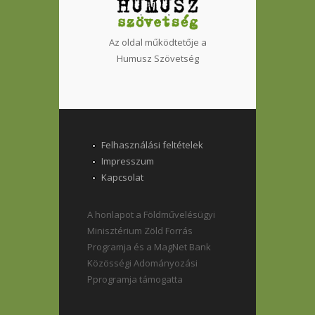
Az oldal működtetője a
Humusz Szövetség
Felhasználási feltételek
Impresszum
Kapcsolat
A honlapot a Földművelésügyi
Minisztérium Zöld Forrás
Programja és a MagNet Bank
Közösségi Adományozási
Pprogramja támogatta