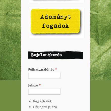
Bejelentkezés
Felhasználónév
*
Jelszó
*
Regisztrálok
Elfelejtett jelszó