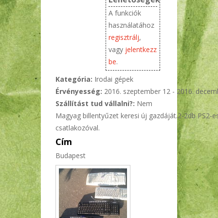
A funkciók
használatához
regisztrálj
,
vagy
jelentkezz
be
.
Kategória:
Irodai gépek
Érvényesség:
2016. szeptember 12
-
2016. decem
Szállítást tud vállalni?:
Nem
Magyag billentyűzet keresi új gazdáját.2-2db PS2-e
csatlakozóval.
Cím
Budapest