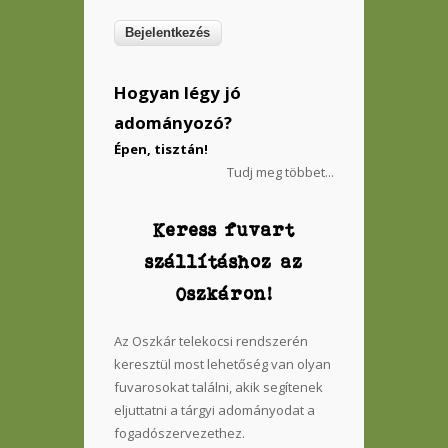
Hogyan légy jó
adományozó?
Épen, tisztán!
Tudj meg többet...
Keress fuvart
szállításhoz az
Oszkáron!
Az Oszkár telekocsi rendszerén
keresztül most lehetőség van olyan
fuvarosokat találni, akik segítenek
eljuttatni a tárgyi adományodat a
fogadószervezethez.