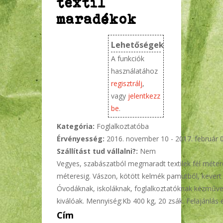
textil
maradékok
Lehetőségek
A funkciók
használatához
regisztrálj
,
vagy
jelentkezz
be
.
Kategória:
Foglalkoztatóba
Érvényesség:
2016. november 10
-
2017. február 
Szállítást tud vállalni?:
Nem
Vegyes, szabászatból megmaradt textilek fél méter
méteresig. Vászon, kötött kelmék pamutból, kevert 
Óvodáknak, iskoláknak, foglalkoztatóknak kézműv
kiválóak. Mennyiség:Kb 400 kg, 20 zsák. Felajánlás 
Cím