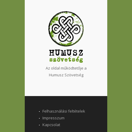
Az oldal működtetője a
Humusz Szövetség
Felhasználási feltételek
Impresszum
Kapcsolat