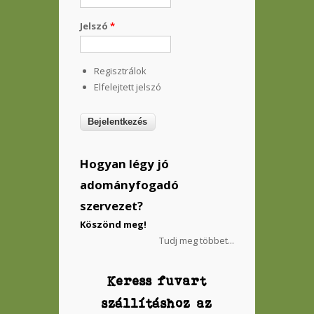
Jelszó
*
Regisztrálok
Elfelejtett jelszó
Hogyan légy jó
adományfogadó
szervezet?
Köszönd meg!
Tudj meg többet...
Keress fuvart
szállításhoz az