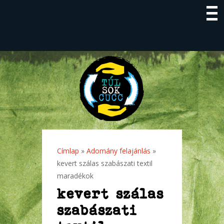
Címlap
»
Adomány felajánlás
»
Jelenlegi hely
kevert szálas szabászati textil
maradékok
kevert szálas
szabászati