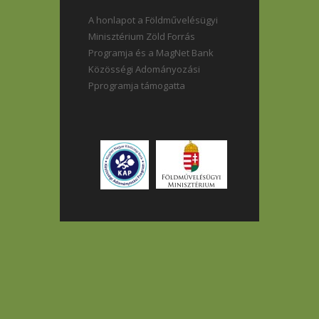
A honlapot a Földművelésügyi
Minisztérium Zöld Forrás
Programja és a MagNet Bank
Közösségi Adományozási
Pprogramja támogatta