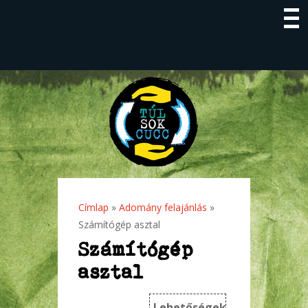
Címlap
»
Adomány felajánlás
»
Jelenlegi hely
Számítógép asztal
Számítógép
asztal
Lehetőségek