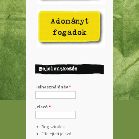
Bejelentkezés
Felhasználónév
*
Jelszó
*
Regisztrálok
Elfelejtett jelszó