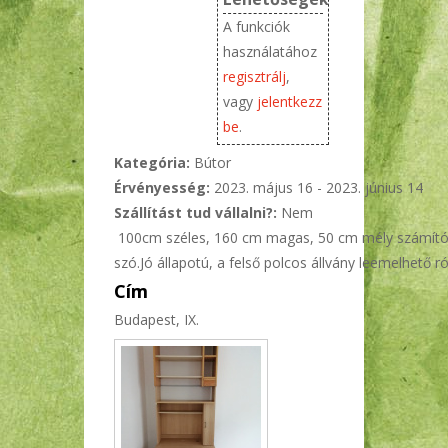
A funkciók
használatához
regisztrálj
,
vagy
jelentkezz
be
.
Kategória:
Bútor
Érvényesség:
2023. május 16
-
2023. június 14
Szállítást tud vállalni?:
Nem
100cm széles, 160 cm magas, 50 cm mély számítóg
szó.Jó állapotú, a felső polcos állvány leemelhető ró
Cím
Budapest, IX.