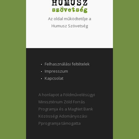
Az oldal működtetője a
Humusz Szövetség
Felhasználási feltételek
Impresszum
Kapcsolat
A honlapot a Földművelésügyi
Minisztérium Zöld Forrás
Programja és a MagNet Bank
Közösségi Adományozási
Pprogramja támogatta