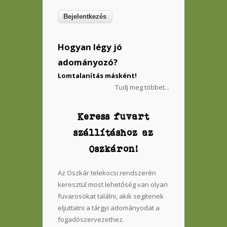
Hogyan légy jó
adományozó?
Lomtalanítás másként!
Tudj meg többet...
Keress fuvart
szállításhoz az
Oszkáron!
Az Oszkár telekocsi rendszerén
keresztül most lehetőség van olyan
fuvarosokat találni, akik segítenek
eljuttatni a tárgyi adományodat a
fogadószervezethez.