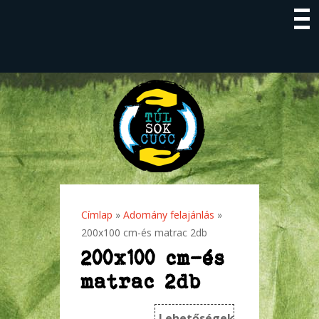
Címlap
»
Adomány felajánlás
»
Jelenlegi hely
200x100 cm-és matrac 2db
200x100 cm-és
matrac 2db
Lehetőségek