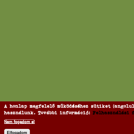
A honlap megfelelő működéséhez sütiket (angolul:
használunk. További információ:
Felhasználási 
Nem fogadom el
Elfogadom