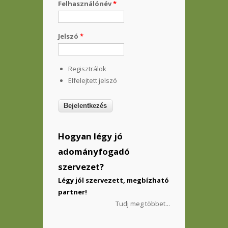
Felhasználónév
*
Jelszó
*
Regisztrálok
Elfelejtett jelszó
Hogyan légy jó
adományfogadó
szervezet?
Légy jól szervezett, megbízható
partner!
Tudj meg többet...