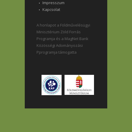
Impresszum
Kapcsolat
A honlapot a Földművelésügyi
Minisztérium Zöld Forrás
Programja és a MagNet Bank
Közösségi Adományozási
Pprogramja támogatta