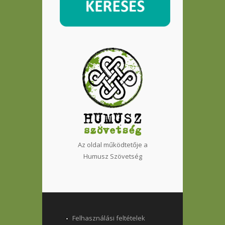
Az oldal működtetője a
Humusz Szövetség
Felhasználási feltételek